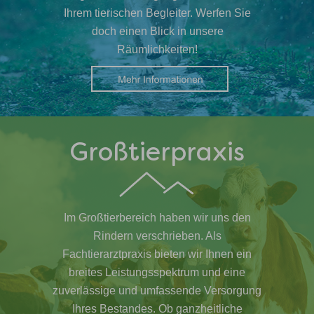
Ihrem tierischen Begleiter. Werfen Sie
doch einen Blick in unsere
Räumlichkeiten!
Großtierpraxis
Im Großtierbereich haben wir uns den
Rindern verschrieben. Als
Fachtierarztpraxis bieten wir Ihnen ein
breites Leistungsspektrum und eine
zuverlässige und umfassende Versorgung
Ihres Bestandes. Ob ganzheitliche