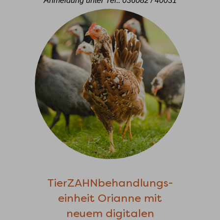
Anmeldung unter Tel.: 036082 / 40031
TierZAHNbehandlungs-
einheit Orianne mit
neuem digitalen